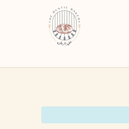
 الرئيسية
من نحن
المتجر
الأعمال والفعاليات
المدونة
إتـــص